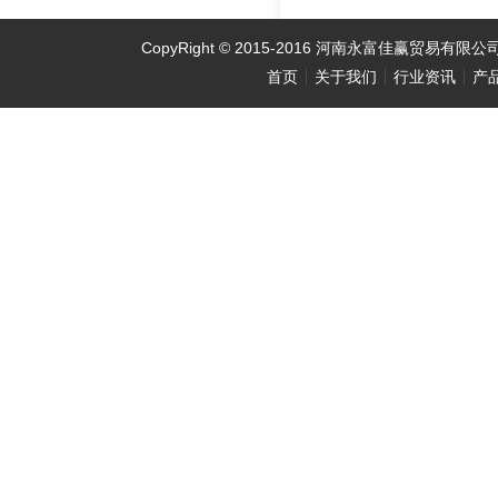
CopyRight
©
2015-2016 河南永富佳赢贸易有限
首页
关于我们
行业资讯
产