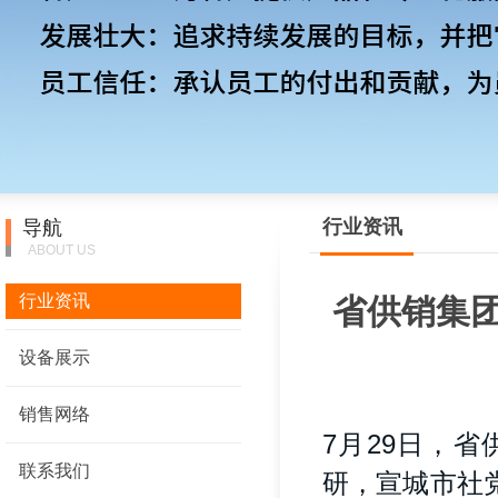
行业资讯
导航
ABOUT US
行业资讯
省供销集
设备展示
销售网络
7月29日，
联系我们
研，宣城市社