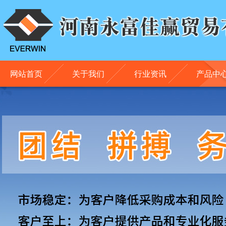
网站首页
关于我们
行业资讯
产品中