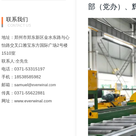
部（党办）、
联系我们
CONTACT US
地址：郑州市郑东新区金水东路与心
怡路交叉口雅宝东方国际广场2号楼
1510室
联系人:仝先生
电话：0371-53315197
手机：18538585982
邮箱：samuel
@everwinal.com
传真：0371-55622881
网址：www.everwinal.com