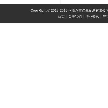
CopyRight
©
2015-2016 河南永富佳赢贸易有限
首页
关于我们
行业资讯
产