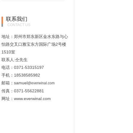
联系我们
CONTACT US
地址：郑州市郑东新区金水东路与心
怡路交叉口雅宝东方国际广场2号楼
1510室
联系人:仝先生
电话：0371-53315197
手机：18538585982
邮箱：samuel
@everwinal.com
传真：0371-55622881
网址：www.everwinal.com