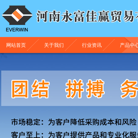
网站首页
关于我们
行业资讯
产品中