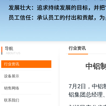
行业资讯
导航
ABOUT US
行业资讯
中铝
设备展示
7月2日，中
销售网络
铝集团总经理
联系我们