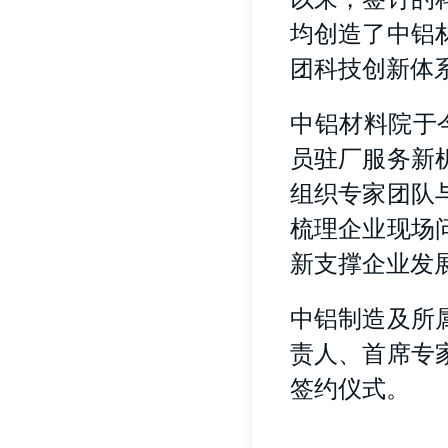
均创造了中铝
团科技创新体
中铝材料院于
员驻厂服务新
组织专家团队
梳理企业现场
新支撑企业发
中铝制造及所
责人、首席专
签约仪式。