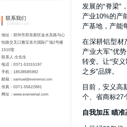
发展的“脊梁
产业10%的
联系我们
CONTACT US
产基地，产能每
地址：郑州市郑东新区金水东路与心
在深耕铝型材
怡路交叉口雅宝东方国际广场2号楼
1510室
产业大军”优
联系人:仝先生
转变。让“安义
电话：0371-53315197
之乡”品牌。
手机：18538585982
邮箱：samuel
@everwinal.com
目前，安义高
传真：0371-55622881
网址：www.everwinal.com
个、省商标27
自我加压 瞄准